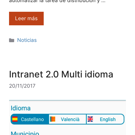
automatizar la tarea de distribución y …
Leer más
Categorías
Noticias
Intranet 2.0 Multi idioma
20/11/2017