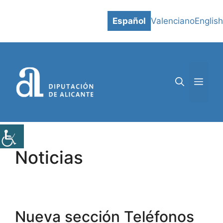
Saltar
al
Español
Valenciano
English
contenido
MEN
Noticias
Nueva sección Teléfonos