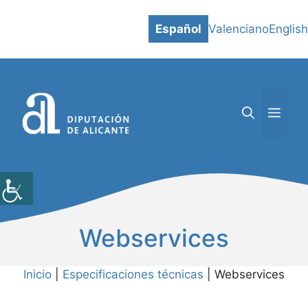
Saltar
al
Español
Valenciano
English
contenido
MEN
Webservices
Inicio
|
Especificaciones técnicas
|
Webservices