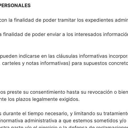
 PERSONALES
on la finalidad de poder tramitar los expedientes admini
a finalidad de poder enviar a los interesados informaci
s pueden indicarse en las cláusulas informativas incorp
, carteles y notas informativas) para supuestos concreto
preste su consentimiento hasta su revocación o bien sol
e los plazos legalmente exigidos.
 durante el tiempo necesario, y limitando su tratamien
/normativa administrativa a que estemos sometidos y/o d
stra parte y/o el ejercicio o la defensa de reclamacione