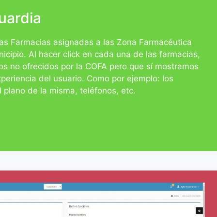
uardia
as Farmacias asignadas a las Zona Farmacéutica
cipio. Al hacer click en cada una de las farmacias,
os no ofrecidos por la COFA pero que sí mostramos
xperiencia del usuario. Como por ejemplo: los
l plano de la misma, teléfonos, etc.