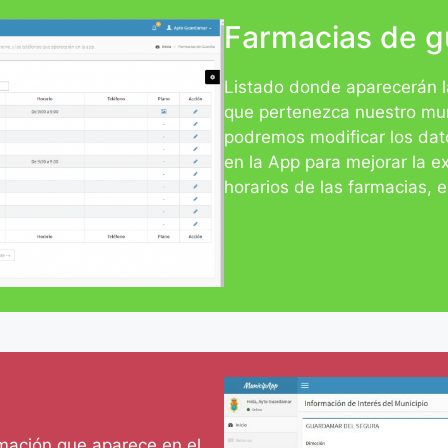
Farmacias de g
Listado donde aparecerán l
que pertenezca nuestro muni
podremos modificar los dat
en la App para mejorar la e
horarios de las farmacias, e
rmación que aparece en el