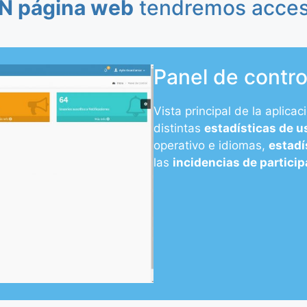
N página web
tendremos acceso
Panel de contro
Vista principal de la aplic
distintas
estadísticas de u
operativo e idiomas,
estadí
las
incidencias de partici