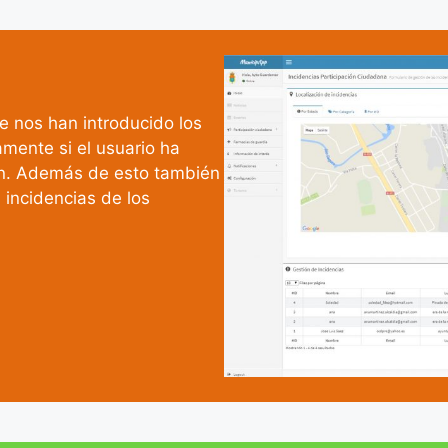
e nos han introducido los
amente si el usuario ha
ión. Además de esto también
 incidencias de los