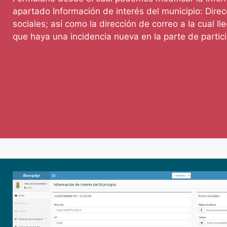
apartado Información de interés del municipio: Direc
sociales; así como la dirección de correo a la cual l
que haya una incidencia nueva en la parte de partic