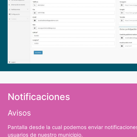
Notificaciones
Avisos
Pantalla desde la cual podemos enviar notificacione
usuarios de nuestro municipio.