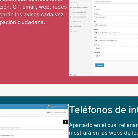
ción, CP, email, web, redes
legarán los avisos cada vez
ipación ciudadana.
Teléfonos de in
Apartado en el cual rellena
mostrará en las webs de los