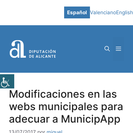
Saltar
al
Español
Valenciano
English
contenido
MEN
Modificaciones en las
webs municipales para
adecuar a MunicipApp
13/07/2017
por
miguel