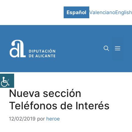
Saltar
al
Español
Valenciano
English
contenido
MEN
Nueva sección
Teléfonos de Interés
12/02/2019
por
heroe